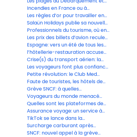
Gironde?
Les plages du Débarquement et
les Forteresses royales du
Incendies en France ou à
Languedoc inscrites à l’Unesco
l’étranger: quels sont les droits
Les règles d’or pour travailler en
des vacanciers?
confiance avec les réceptifs
Salaün Holidays publie sa nouvelle
brochure dédiée aux voyages de
Professionnels du tourisme, où en
fêtes
êtes-vous avec l’IA? Répondez à
Les prix des billets d’avion reculent
notre sondage
sur le moyen-courrier, selon le
Espagne: vers un été de tous les
baromètre Digitrips/L’Écho
records?
l’hôtellerie-restauration accuse
de lourdes pertes
Crise(s) du transport aérien: la
décarbonation passe-t-elle à la
Les voyageurs font plus confiance
trappe?
aux agences de voyages qu’à
Petite révolution: le Club Med
l’intelligence artificielle
s’ouvre aux OTA, sans renoncer
Faute de touristes, les hôtels de
aux agences traditionnelles
luxe de Dubaï cassent les prix
Grève SNCF: à quelles
perturbations s’attendre
Voyageurs du monde menacé
mercredi 10 juin?
d’une amende de 1,8 million
Quelles sont les plateformes de
d’euros par la Cnil
voyage préférées des Français?
Assurance voyage: un service à
forte valeur ajoutée
TikTok se lance dans la
réservation de voyages avec
Surcharge carburant après
Booking.com, Expedia et
l’achat : Volotea rétropédale, mais
SNCF: nouvel appel à la grève