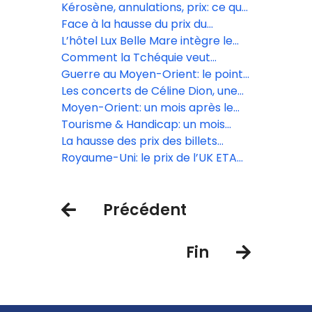
GetYourGuide
pas pour tous les voyageurs
massif le 10 juin
Kérosène, annulations, prix: ce que
le gouvernement a promis au
Face à la hausse du prix du
secteur aérien
kérosène, les compagnies low
L’hôtel Lux Belle Mare intègre le
cost, premières à annuler des vols
réseau Virtuoso
Comment la Tchéquie veut
muscler son tourisme et sortir de
Guerre au Moyen-Orient: le point
l’ombre de Prague
sur le trafic aérien ce lundi 13 avril
Les concerts de Céline Dion, une
manne financière pour le secteur
Moyen-Orient: un mois après le
touristique
début du conflit, une reprise du
Tourisme & Handicap: un mois
trafic aérien très inégale
d’animations inclusives en avril
La hausse des prix des billets
d’avion est « inévitable » selon Iata
Royaume-Uni: le prix de l’UK ETA
augmente le 8 avril
Précédent
Fin