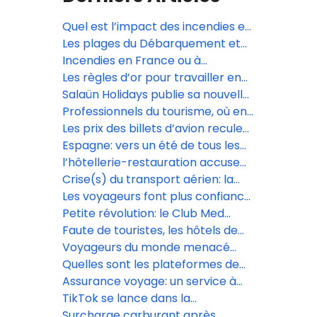
Quel est l’impact des incendies en
Gironde?
Les plages du Débarquement et
les Forteresses royales du
Incendies en France ou à
Languedoc inscrites à l’Unesco
l’étranger: quels sont les droits
Les règles d’or pour travailler en
des vacanciers?
confiance avec les réceptifs
Salaün Holidays publie sa nouvelle
brochure dédiée aux voyages de
Professionnels du tourisme, où en
fêtes
êtes-vous avec l’IA? Répondez à
Les prix des billets d’avion reculent
notre sondage
sur le moyen-courrier, selon le
Espagne: vers un été de tous les
baromètre Digitrips/L’Écho
records?
l’hôtellerie-restauration accuse
de lourdes pertes
Crise(s) du transport aérien: la
décarbonation passe-t-elle à la
Les voyageurs font plus confiance
trappe?
aux agences de voyages qu’à
Petite révolution: le Club Med
l’intelligence artificielle
s’ouvre aux OTA, sans renoncer
Faute de touristes, les hôtels de
aux agences traditionnelles
luxe de Dubaï cassent les prix
Voyageurs du monde menacé
d’une amende de 1,8 million
Quelles sont les plateformes de
d’euros par la Cnil
voyage préférées des Français?
Assurance voyage: un service à
forte valeur ajoutée
TikTok se lance dans la
réservation de voyages avec
Surcharge carburant après