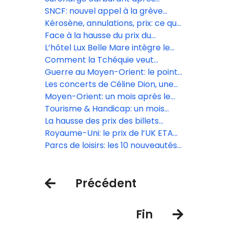
Booking.com, Expedia et
l’achat : Volotea rétropédale, mais
SNCF: nouvel appel à la grève
GetYourGuide
pas pour tous les voyageurs
massif le 10 juin
Kérosène, annulations, prix: ce que
le gouvernement a promis au
Face à la hausse du prix du
secteur aérien
kérosène, les compagnies low
L’hôtel Lux Belle Mare intègre le
cost, premières à annuler des vols
réseau Virtuoso
Comment la Tchéquie veut
muscler son tourisme et sortir de
Guerre au Moyen-Orient: le point
l’ombre de Prague
sur le trafic aérien ce lundi 13 avril
Les concerts de Céline Dion, une
manne financière pour le secteur
Moyen-Orient: un mois après le
touristique
début du conflit, une reprise du
Tourisme & Handicap: un mois
trafic aérien très inégale
d’animations inclusives en avril
La hausse des prix des billets
d’avion est « inévitable » selon Iata
Royaume-Uni: le prix de l’UK ETA
augmente le 8 avril
Parcs de loisirs: les 10 nouveautés
de la saison 2026
Précédent
Fin