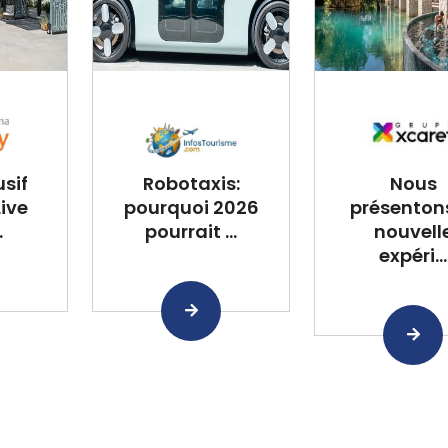
usif
Robotaxis:
Nous
Live
pourquoi 2026
présentons
.
pourrait ...
nouvell
expéri...