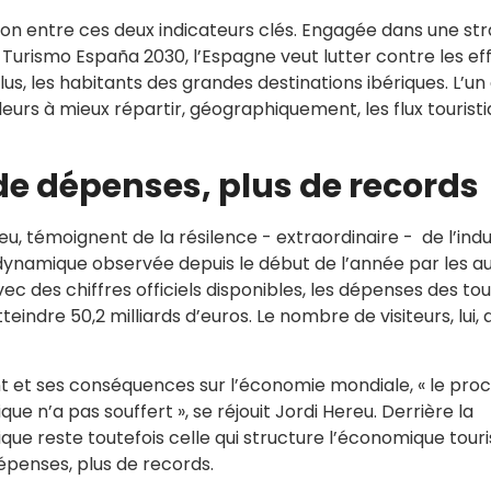
sion entre ces deux indicateurs clés. Engagée dans une str
rismo España 2030, l’Espagne veut lutter contre les ef
plus, les habitants des grandes destinations ibériques. L’un
lleurs à mieux répartir, géographiquement, les flux tourist
 de dépenses, plus de records
eu, témoignent de la résilence - extraordinaire - de l’indu
 dynamique observée depuis le début de l’année par les au
vec des chiffres officiels disponibles, les dépenses des tou
indre 50,2 milliards d’euros. Le nombre de visiteurs, lui, 
nt et ses conséquences sur l’économie mondiale, « le pro
e n’a pas souffert », se réjouit Jordi Hereu. Derrière la
ue reste toutefois celle qui structure l’économique touri
dépenses, plus de records.