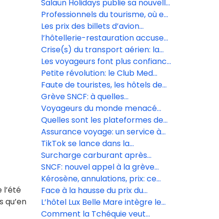
des vacanciers?
confiance avec les réceptifs
Salaün Holidays publie sa nouvelle
brochure dédiée aux voyages de
Professionnels du tourisme, où en
fêtes
êtes-vous avec l’IA? Répondez à
Les prix des billets d’avion
notre sondage
reculent sur le moyen-courrier,
l’hôtellerie-restauration accuse
selon le baromètre
de lourdes pertes
Crise(s) du transport aérien: la
Digitrips/L’Écho
décarbonation passe-t-elle à la
Les voyageurs font plus confiance
trappe?
aux agences de voyages qu’à
Petite révolution: le Club Med
l’intelligence artificielle
s’ouvre aux OTA, sans renoncer
Faute de touristes, les hôtels de
aux agences traditionnelles
luxe de Dubaï cassent les prix
Grève SNCF: à quelles
perturbations s’attendre
Voyageurs du monde menacé
mercredi 10 juin?
d’une amende de 1,8 million
Quelles sont les plateformes de
d’euros par la Cnil
voyage préférées des Français?
Assurance voyage: un service à
forte valeur ajoutée
TikTok se lance dans la
réservation de voyages avec
Surcharge carburant après
Booking.com, Expedia et
l’achat : Volotea rétropédale,
SNCF: nouvel appel à la grève
GetYourGuide
mais pas pour tous les voyageurs
massif le 10 juin
Kérosène, annulations, prix: ce
 l’été
que le gouvernement a promis au
Face à la hausse du prix du
us qu’en
secteur aérien
kérosène, les compagnies low
L’hôtel Lux Belle Mare intègre le
cost, premières à annuler des
réseau Virtuoso
Comment la Tchéquie veut