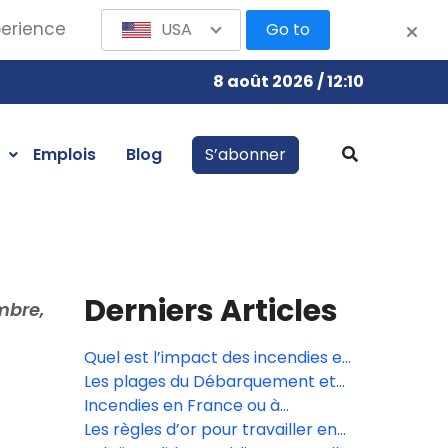
perience
USA
Go to
8 août 2026 / 12:10
Emplois
Blog
S’abonner
Derniers Articles
mbre,
Quel est l’impact des incendies en
Gironde?
Les plages du Débarquement et
les Forteresses royales du
Incendies en France ou à
Languedoc inscrites à l’Unesco
l’étranger: quels sont les droits
Les règles d’or pour travailler en