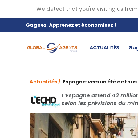
We detect that you're visiting us from
Gagnez, Apprenez et économisez !
ACTUALITÉS
Gag
Actualités /
Espagne: vers un été de tous
L’Espagne attend 43 million
selon les prévisions du min