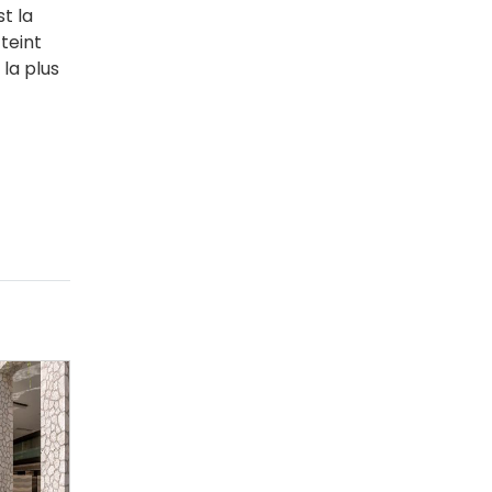
st la
tteint
 la plus