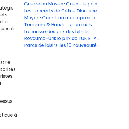
vols
muscler son tourisme et sortir de
Guerre au Moyen-Orient: le point
atégie
l’ombre de Prague
sur le trafic aérien ce lundi 13 avril
Les concerts de Céline Dion, une
fets
manne financière pour le secteur
Moyen-Orient: un mois après le
 des
touristique
début du conflit, une reprise du
Tourisme & Handicap: un mois
iques à
trafic aérien très inégale
d’animations inclusives en avril
La hausse des prix des billets
d’avion est « inévitable » selon
Royaume-Uni: le prix de l’UK ETA
Iata
augmente le 8 avril
Parcs de loisirs: les 10 nouveautés
de la saison 2026
strie
torités
ristes
a
cessus
stique à