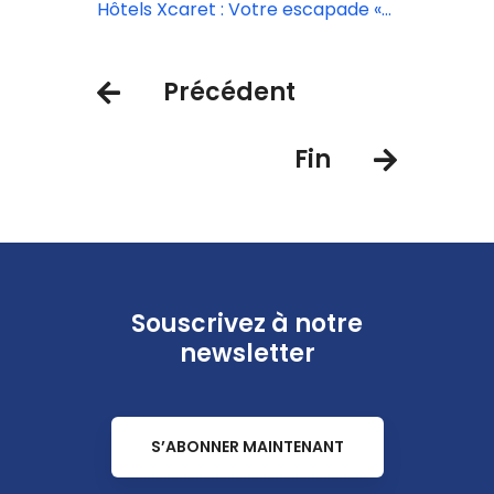
Hôtels Xcaret
Hôtels Xcaret : Votre escapade «
All-Fun » commence ici.
Précédent
Fin
Souscrivez à notre
newsletter
S’ABONNER MAINTENANT