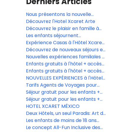
Derniers Articles
Nous présentons la nouvelle
expérience de spa familial de
Découvrez l'Hotel Xcaret Arte
l'Hôtel Xcaret México.
Découvrez le plaisir en famille à
Casa Viento.
Les enfants séjournent
GRATUITEMENT à l'Hôtel Xcaret
Expérience Casas à l'Hôtel Xcaret
México!
México – Familles, Enfants et
Découvrez de nouveaux séjours en
Adolescents
famille à l'Hôtel Xcaret México
Nouvelles expériences familiales à
l'Hôtel Xcaret México.
Enfants gratuits à l'hôtel + accès
illimité aux Parques Xcaret
Enfants gratuits à l'hôtel + accès
illimité aux Parques Xcaret
NOUVELLES EXPÉRIENCES à l'Hôtel
Xcaret México
Tarifs Agents de Voyages pour
l'Hôtel Xcaret México, l'Hôtel
Séjour gratuit pour les enfants +
Xcaret Arte et La Casa de la Playa
entrée illimitée aux parcs Xcaret
Séjour gratuit pour les enfants +
entrée illimitée aux parcs Xcaret
HOTEL XCARET MÉXICO
Deux Hôtels, un seul Paradis: Art de
Vivre et Élégance sur la Plage
Les enfants de moins de 18 ans
séjournent gratuitement
Le concept All-Fun Inclusive des