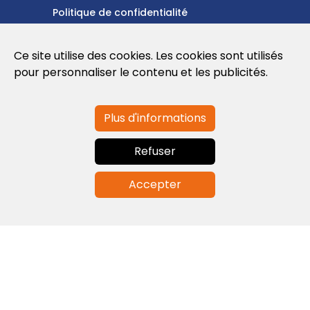
Politique de confidentialité
Politique en matière de cookies
Ce site utilise des cookies. Les cookies sont utilisés
Conditions d'utilisation
pour personnaliser le contenu et les publicités.
Plus d'informations
Contactez-nous
Refuser
info@globalagents.net
Accepter
Contactez-nous
Actualités
Emplois
Newsletters
© 2026 Developed with
ULANDU