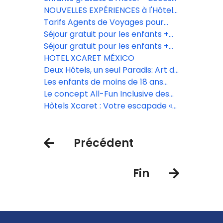
illimité aux Parques Xcaret
NOUVELLES EXPÉRIENCES à l'Hôtel
Xcaret México
Tarifs Agents de Voyages pour
l'Hôtel Xcaret México, l'Hôtel
Séjour gratuit pour les enfants +
Xcaret Arte et La Casa de la Playa
entrée illimitée aux parcs Xcaret
Séjour gratuit pour les enfants +
entrée illimitée aux parcs Xcaret
HOTEL XCARET MÉXICO
Deux Hôtels, un seul Paradis: Art de
Vivre et Élégance sur la Plage
Les enfants de moins de 18 ans
séjournent gratuitement
Le concept All-Fun Inclusive des
Hôtels Xcaret
Hôtels Xcaret : Votre escapade «
All-Fun » commence ici.
Précédent
Fin