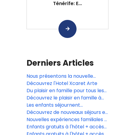
Ténérife: E...
Derniers Articles
Nous présentons la nouvelle
expérience de spa familial de
Découvrez l'Hotel Xcaret Arte
l'Hôtel Xcaret México.
Du plaisir en famille pour tous les
âges à l'Hôtel Xcaret México
Découvrez le plaisir en famille à
Casa Viento.
Les enfants séjournent
GRATUITEMENT à l'Hôtel Xcaret
Découvrez de nouveaux séjours en
México!
famille à l'Hôtel Xcaret México
Nouvelles expériences familiales à
l'Hôtel Xcaret México.
Enfants gratuits à l'hôtel + accès
illimité aux Parques Xcaret
Enfants gratuits à l'hôtel + accès