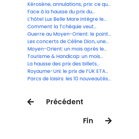
GetYourGuide
pas pour tous les voyageurs
massif le 10 juin
Kérosène, annulations, prix: ce que
le gouvernement a promis au
Face à la hausse du prix du
secteur aérien
kérosène, les compagnies low
L’hôtel Lux Belle Mare intègre le
cost, premières à annuler des vols
réseau Virtuoso
Comment la Tchéquie veut
muscler son tourisme et sortir de
Guerre au Moyen-Orient: le point
l’ombre de Prague
sur le trafic aérien ce lundi 13 avril
Les concerts de Céline Dion, une
manne financière pour le secteur
Moyen-Orient: un mois après le
touristique
début du conflit, une reprise du
Tourisme & Handicap: un mois
trafic aérien très inégale
d’animations inclusives en avril
La hausse des prix des billets
d’avion est « inévitable » selon Iata
Royaume-Uni: le prix de l’UK ETA
augmente le 8 avril
Parcs de loisirs: les 10 nouveautés
de la saison 2026
Précédent
Fin