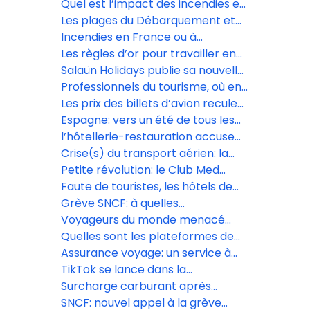
Quel est l’impact des incendies en
Gironde?
Les plages du Débarquement et
les Forteresses royales du
Incendies en France ou à
Languedoc inscrites à l’Unesco
l’étranger: quels sont les droits
Les règles d’or pour travailler en
des vacanciers?
confiance avec les réceptifs
Salaün Holidays publie sa nouvelle
brochure dédiée aux voyages de
Professionnels du tourisme, où en
fêtes
êtes-vous avec l’IA? Répondez à
Les prix des billets d’avion reculent
notre sondage
sur le moyen-courrier, selon le
Espagne: vers un été de tous les
baromètre Digitrips/L’Écho
records?
l’hôtellerie-restauration accuse
de lourdes pertes
Crise(s) du transport aérien: la
décarbonation passe-t-elle à la
Petite révolution: le Club Med
trappe?
s’ouvre aux OTA, sans renoncer
Faute de touristes, les hôtels de
aux agences traditionnelles
luxe de Dubaï cassent les prix
Grève SNCF: à quelles
perturbations s’attendre
Voyageurs du monde menacé
mercredi 10 juin?
d’une amende de 1,8 million
Quelles sont les plateformes de
d’euros par la Cnil
voyage préférées des Français?
Assurance voyage: un service à
forte valeur ajoutée
TikTok se lance dans la
réservation de voyages avec
Surcharge carburant après
Booking.com, Expedia et
l’achat : Volotea rétropédale, mais
SNCF: nouvel appel à la grève