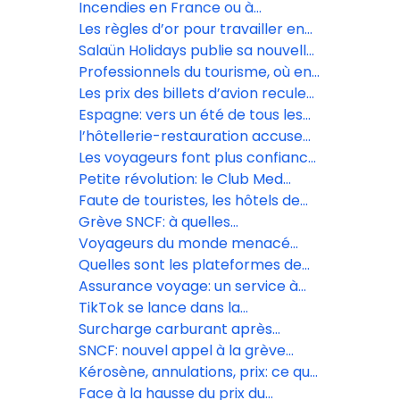
les Forteresses royales du
Incendies en France ou à
Languedoc inscrites à l’Unesco
l’étranger: quels sont les droits
Les règles d’or pour travailler en
des vacanciers?
confiance avec les réceptifs
Salaün Holidays publie sa nouvelle
brochure dédiée aux voyages de
Professionnels du tourisme, où en
fêtes
êtes-vous avec l’IA? Répondez à
Les prix des billets d’avion reculent
notre sondage
sur le moyen-courrier, selon le
Espagne: vers un été de tous les
baromètre Digitrips/L’Écho
records?
l’hôtellerie-restauration accuse
de lourdes pertes
Les voyageurs font plus confiance
aux agences de voyages qu’à
Petite révolution: le Club Med
l’intelligence artificielle
s’ouvre aux OTA, sans renoncer
Faute de touristes, les hôtels de
aux agences traditionnelles
luxe de Dubaï cassent les prix
Grève SNCF: à quelles
perturbations s’attendre
Voyageurs du monde menacé
mercredi 10 juin?
d’une amende de 1,8 million
Quelles sont les plateformes de
d’euros par la Cnil
voyage préférées des Français?
Assurance voyage: un service à
forte valeur ajoutée
TikTok se lance dans la
réservation de voyages avec
Surcharge carburant après
Booking.com, Expedia et
l’achat : Volotea rétropédale, mais
SNCF: nouvel appel à la grève
GetYourGuide
pas pour tous les voyageurs
massif le 10 juin
Kérosène, annulations, prix: ce que
le gouvernement a promis au
Face à la hausse du prix du