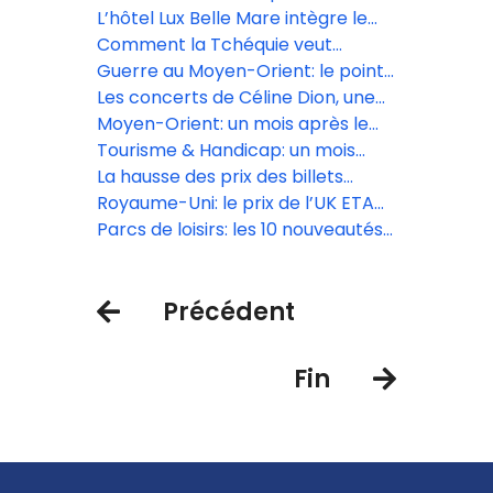
secteur aérien
kérosène, les compagnies low
L’hôtel Lux Belle Mare intègre le
cost, premières à annuler des vols
réseau Virtuoso
Comment la Tchéquie veut
muscler son tourisme et sortir de
Guerre au Moyen-Orient: le point
l’ombre de Prague
sur le trafic aérien ce lundi 13 avril
Les concerts de Céline Dion, une
manne financière pour le secteur
Moyen-Orient: un mois après le
touristique
début du conflit, une reprise du
Tourisme & Handicap: un mois
trafic aérien très inégale
d’animations inclusives en avril
La hausse des prix des billets
d’avion est « inévitable » selon Iata
Royaume-Uni: le prix de l’UK ETA
augmente le 8 avril
Parcs de loisirs: les 10 nouveautés
de la saison 2026
Précédent
Fin