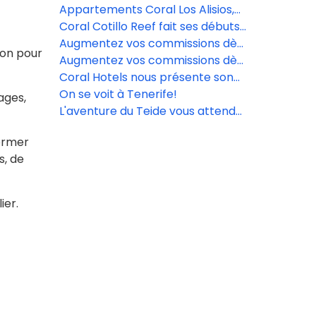
printemps des Canaries
Teide: une expérience inoubliable
Appartements Coral Los Alisios,
à Coral Villas La Quinta
une valeur sûre pour tout type de
Coral Cotillo Reef fait ses débuts
voyageurs.
en tant que nouvelle proposition
Augmentez vos commissions dès
ion pour
exclusive à Fuerteventura.
maintenant avec Coral Hotels!
Augmentez vos commissions dès
maintenant avec Coral Hotels!
Coral Hotels nous présente son
nouvel hôtel à Fuerteventura: le
On se voit à Tenerife!
ages,
Coral Cotillo Reef
L'aventure du Teide vous attend
avec des paysages magnifiques.
former
s, de
ier.