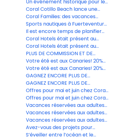
Cotillo avec 10 % de réduction
Un événement historique pour le
football féminin dans les îles
Coral Cotillo Beach lance une
Canarie.
promotion spéciale avec des
Coral Families: des vacances
réductions allant jusqu'à 15%.
conçues pour profiter en famille à
Sports nautiques à Fuerteventura:
Tenerife.
découvrez El Cotillo
Il est encore temps de planifier
l'été de vos clients au meilleur
Coral Hotels était présent au
prix. ☀️
Salon des Vacances de El Corte
Coral Hotels était présent au
Inglés à Grande Canarie.
Salon des Vacances de El Corte
PLUS DE COMMISSION ET DE
Inglés à Grande Canarie.
RÉDUCTIONS AVEC CORAL HOTELS
Votre été est aux Canaries! 20%
EN CE MOIS DE MAI ET JUIN!
exclusifs pour garantir vos ventes.
Votre été est aux Canaries! 20%
exclusifs pour garantir vos ventes.
GAGNEZ ENCORE PLUS DE
COMMISSIONS AVEC CORAL
GAGNEZ ENCORE PLUS DE
HOTELS EN MAI ET JUIN!
COMMISSIONS AVEC CORAL
Offres pour mai et juin chez Coral
HOTELS EN MAI ET JUIN!
Hotels, avec 10 % de réduction
Offres pour mai et juin chez Coral
Hotels, avec 10 % de réduction
Vacances réservées aux adultes
dans le sud de Tenerife.
Vacances réservées aux adultes
dans le sud de Tenerife.
Vacances réservées aux adultes
dans le sud de Tenerife.
Avez-vous des projets pour
Pâques? Venez découvrir le
S’éveiller entre l’océan et le