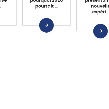
Live
pourquoi 2026
présentons
.
pourrait ...
nouvell
expéri...