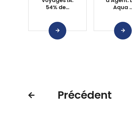
voyages IA:
d'Agent: 
54% de...
Aqua ..
Précédent