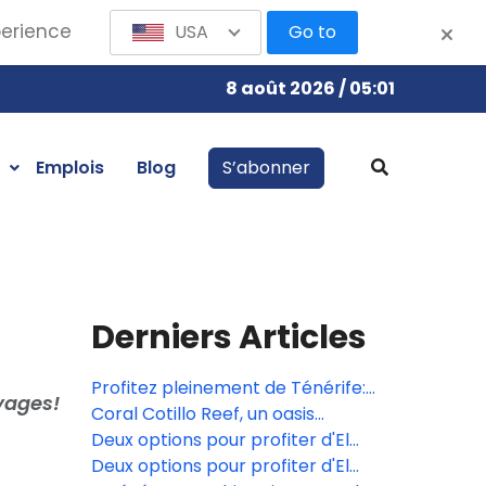
perience
USA
Go to
8 août 2026 / 05:01
Emplois
Blog
S’abonner
Derniers Articles
Profitez pleinement de Ténérife:
yages!
Espaces, divertissement et plage
Coral Cotillo Reef, un oasis
avec Coral Hotels
d'exclusivité et de connexion avec
Deux options pour profiter d'El
la nature
Cotillo avec 10 % de réduction
Deux options pour profiter d'El