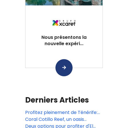
Nous présentons la
nouvelle expéri...
Derniers Articles
Profitez pleinement de Ténérife:
Espaces, divertissement et plage
Coral Cotillo Reef, un oasis
avec Coral Hotels
d'exclusivité et de connexion avec
Deux options pour profiter d'El