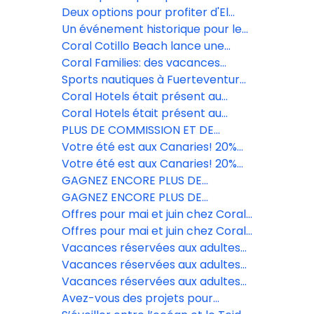
la nature
Cotillo avec 10 % de réduction
Deux options pour profiter d'El
Cotillo avec 10 % de réduction
Un événement historique pour le
football féminin dans les îles
Coral Cotillo Beach lance une
Canarie.
promotion spéciale avec des
Coral Families: des vacances
réductions allant jusqu'à 15%.
conçues pour profiter en famille à
Sports nautiques à Fuerteventura:
Tenerife.
découvrez El Cotillo
Coral Hotels était présent au
Salon des Vacances de El Corte
Coral Hotels était présent au
Inglés à Grande Canarie.
Salon des Vacances de El Corte
PLUS DE COMMISSION ET DE
Inglés à Grande Canarie.
RÉDUCTIONS AVEC CORAL HOTELS
Votre été est aux Canaries! 20%
EN CE MOIS DE MAI ET JUIN!
exclusifs pour garantir vos ventes.
Votre été est aux Canaries! 20%
exclusifs pour garantir vos ventes.
GAGNEZ ENCORE PLUS DE
COMMISSIONS AVEC CORAL
GAGNEZ ENCORE PLUS DE
HOTELS EN MAI ET JUIN!
COMMISSIONS AVEC CORAL
Offres pour mai et juin chez Coral
HOTELS EN MAI ET JUIN!
Hotels, avec 10 % de réduction
Offres pour mai et juin chez Coral
Hotels, avec 10 % de réduction
Vacances réservées aux adultes
dans le sud de Tenerife.
Vacances réservées aux adultes
dans le sud de Tenerife.
Vacances réservées aux adultes
dans le sud de Tenerife.
Avez-vous des projets pour