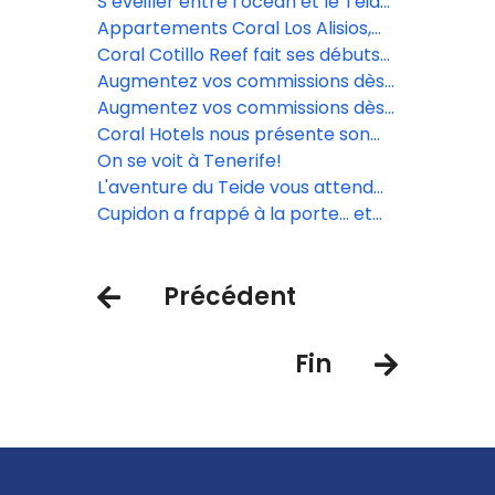
Pâques? Venez découvrir le
S’éveiller entre l’océan et le Teide:
printemps des Canaries
une expérience inoubliable à Coral
Appartements Coral Los Alisios,
Villas La Quinta
une valeur sûre pour tout type de
Coral Cotillo Reef fait ses débuts
voyageurs.
en tant que nouvelle proposition
Augmentez vos commissions dès
exclusive à Fuerteventura.
maintenant avec Coral Hotels!
Augmentez vos commissions dès
maintenant avec Coral Hotels!
Coral Hotels nous présente son
nouvel hôtel à Fuerteventura: le
On se voit à Tenerife!
Coral Cotillo Reef
L'aventure du Teide vous attend
avec des paysages magnifiques.
Cupidon a frappé à la porte… et
Coral Hotels a répondu avec une
escapade inoubliable
Précédent
Fin