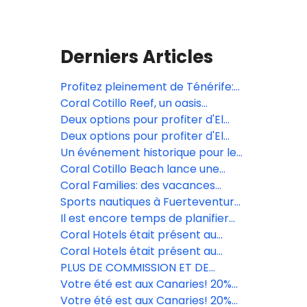
Derniers Articles
Profitez pleinement de Ténérife:
Espaces, divertissement et plage
Coral Cotillo Reef, un oasis
avec Coral Hotels
d'exclusivité et de connexion avec
Deux options pour profiter d'El
la nature
Cotillo avec 10 % de réduction
Deux options pour profiter d'El
Cotillo avec 10 % de réduction
Un événement historique pour le
football féminin dans les îles
Coral Cotillo Beach lance une
Canarie.
promotion spéciale avec des
Coral Families: des vacances
réductions allant jusqu'à 15%.
conçues pour profiter en famille à
Sports nautiques à Fuerteventura:
Tenerife.
découvrez El Cotillo
Il est encore temps de planifier
l'été de vos clients au meilleur prix.
Coral Hotels était présent au
☀️
Salon des Vacances de El Corte
Coral Hotels était présent au
Inglés à Grande Canarie.
Salon des Vacances de El Corte
PLUS DE COMMISSION ET DE
Inglés à Grande Canarie.
RÉDUCTIONS AVEC CORAL HOTELS
Votre été est aux Canaries! 20%
EN CE MOIS DE MAI ET JUIN!
exclusifs pour garantir vos ventes.
Votre été est aux Canaries! 20%