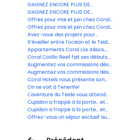
exclusifs pour garantir vos ventes.
GAGNEZ ENCORE PLUS DE
COMMISSIONS AVEC CORAL
GAGNEZ ENCORE PLUS DE
HOTELS EN MAI ET JUIN!
COMMISSIONS AVEC CORAL
Offres pour mai et juin chez Coral
HOTELS EN MAI ET JUIN!
Hotels, avec 10 % de réduction
Offres pour mai et juin chez Coral
Hotels, avec 10 % de réduction
Avez-vous des projets pour
Pâques? Venez découvrir le
S’éveiller entre l’océan et le Teide:
printemps des Canaries
une expérience inoubliable à Coral
Appartements Coral Los Alisios,
Villas La Quinta
une valeur sûre pour tout type de
Coral Cotillo Reef fait ses débuts
voyageurs.
en tant que nouvelle proposition
Augmentez vos commissions dès
exclusive à Fuerteventura.
maintenant avec Coral Hotels!
Augmentez vos commissions dès
maintenant avec Coral Hotels!
Coral Hotels nous présente son
nouvel hôtel à Fuerteventura: le
On se voit à Tenerife!
Coral Cotillo Reef
L'aventure du Teide vous attend
avec des paysages magnifiques.
Cupidon a frappé à la porte… et
Coral Hotels a répondu avec une
Cupidon a frappé à la porte… et
escapade inoubliable
Coral Hotels a répondu avec une
Offrez-vous un séjour exclusif au
escapade inoubliable
nord de Tenerife.