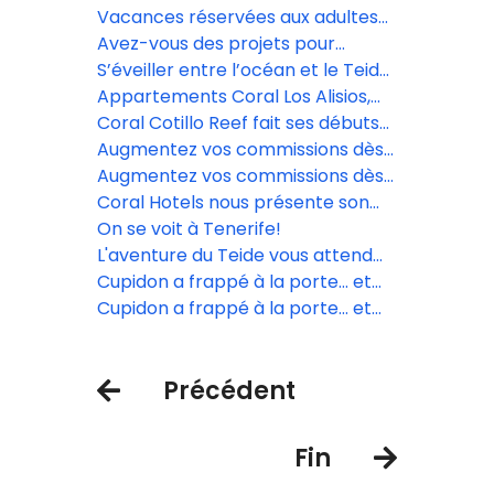
dans le sud de Tenerife.
Vacances réservées aux adultes
dans le sud de Tenerife.
Avez-vous des projets pour
Pâques? Venez découvrir le
S’éveiller entre l’océan et le Teide:
printemps des Canaries
une expérience inoubliable à Coral
Appartements Coral Los Alisios,
Villas La Quinta
une valeur sûre pour tout type de
Coral Cotillo Reef fait ses débuts
voyageurs.
en tant que nouvelle proposition
Augmentez vos commissions dès
exclusive à Fuerteventura.
maintenant avec Coral Hotels!
Augmentez vos commissions dès
maintenant avec Coral Hotels!
Coral Hotels nous présente son
nouvel hôtel à Fuerteventura: le
On se voit à Tenerife!
Coral Cotillo Reef
L'aventure du Teide vous attend
avec des paysages magnifiques.
Cupidon a frappé à la porte… et
Coral Hotels a répondu avec une
Cupidon a frappé à la porte… et
escapade inoubliable
Coral Hotels a répondu avec une
escapade inoubliable
Précédent
Fin