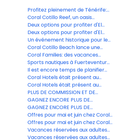
Profitez pleinement de Ténérife:
Espaces, divertissement et plage
Coral Cotillo Reef, un oasis
avec Coral Hotels
d'exclusivité et de connexion avec
Deux options pour profiter d'El
la nature
Cotillo avec 10 % de réduction
Deux options pour profiter d'El
Cotillo avec 10 % de réduction
Un événement historique pour le
football féminin dans les îles
Coral Cotillo Beach lance une
Canarie.
promotion spéciale avec des
Coral Families: des vacances
réductions allant jusqu'à 15%.
conçues pour profiter en famille à
Sports nautiques à Fuerteventura:
Tenerife.
découvrez El Cotillo
Il est encore temps de planifier
l'été de vos clients au meilleur prix.
Coral Hotels était présent au
☀️
Salon des Vacances de El Corte
Coral Hotels était présent au
Inglés à Grande Canarie.
Salon des Vacances de El Corte
PLUS DE COMMISSION ET DE
Inglés à Grande Canarie.
RÉDUCTIONS AVEC CORAL HOTELS
GAGNEZ ENCORE PLUS DE
EN CE MOIS DE MAI ET JUIN!
COMMISSIONS AVEC CORAL
GAGNEZ ENCORE PLUS DE
HOTELS EN MAI ET JUIN!
COMMISSIONS AVEC CORAL
Offres pour mai et juin chez Coral
HOTELS EN MAI ET JUIN!
Hotels, avec 10 % de réduction
Offres pour mai et juin chez Coral
Hotels, avec 10 % de réduction
Vacances réservées aux adultes
dans le sud de Tenerife.
Vacances réservées aux adultes