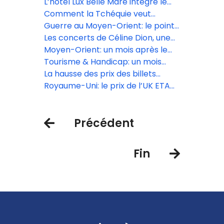
secteur aérien
kérosène, les compagnies low
L’hôtel Lux Belle Mare intègre le
cost, premières à annuler des vols
réseau Virtuoso
Comment la Tchéquie veut
muscler son tourisme et sortir de
Guerre au Moyen-Orient: le point
l’ombre de Prague
sur le trafic aérien ce lundi 13 avril
Les concerts de Céline Dion, une
manne financière pour le secteur
Moyen-Orient: un mois après le
touristique
début du conflit, une reprise du
Tourisme & Handicap: un mois
trafic aérien très inégale
d’animations inclusives en avril
La hausse des prix des billets
d’avion est « inévitable » selon Iata
Royaume-Uni: le prix de l’UK ETA
augmente le 8 avril
Précédent
Fin