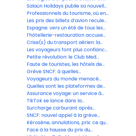
des vacanciers?
confiance avec les réceptifs
Salaün Holidays publie sa nouvelle
brochure dédiée aux voyages de
Professionnels du tourisme, où en
fêtes
êtes-vous avec l’IA? Répondez à
Les prix des billets d’avion reculent
notre sondage
sur le moyen-courrier, selon le
Espagne: vers un été de tous les
baromètre Digitrips/L’Écho
records?
l’hôtellerie-restauration accuse
de lourdes pertes
Crise(s) du transport aérien: la
décarbonation passe-t-elle à la
Les voyageurs font plus confiance
trappe?
aux agences de voyages qu’à
Petite révolution: le Club Med
l’intelligence artificielle
s’ouvre aux OTA, sans renoncer
Faute de touristes, les hôtels de
aux agences traditionnelles
luxe de Dubaï cassent les prix
Grève SNCF: à quelles
perturbations s’attendre
Voyageurs du monde menacé
mercredi 10 juin?
d’une amende de 1,8 million
Quelles sont les plateformes de
d’euros par la Cnil
voyage préférées des Français?
Assurance voyage: un service à
forte valeur ajoutée
TikTok se lance dans la
réservation de voyages avec
Surcharge carburant après
Booking.com, Expedia et
l’achat : Volotea rétropédale, mais
SNCF: nouvel appel à la grève
GetYourGuide
pas pour tous les voyageurs
massif le 10 juin
Kérosène, annulations, prix: ce que
le gouvernement a promis au
Face à la hausse du prix du