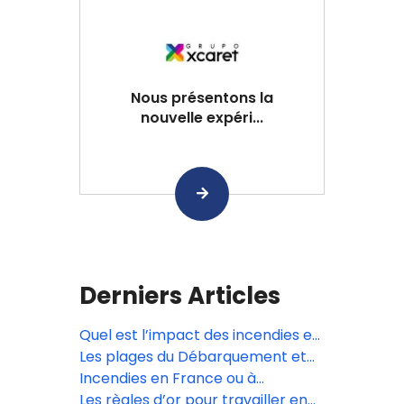
Nous présentons la
nouvelle expéri...
Derniers Articles
Quel est l’impact des incendies en
Gironde?
Les plages du Débarquement et
les Forteresses royales du
Incendies en France ou à
Languedoc inscrites à l’Unesco
l’étranger: quels sont les droits
Les règles d’or pour travailler en