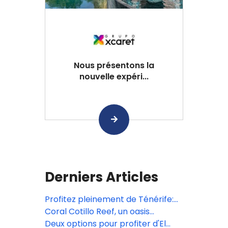
Nous présentons la
nouvelle expéri...
Derniers Articles
Profitez pleinement de Ténérife:
Espaces, divertissement et plage
Coral Cotillo Reef, un oasis
avec Coral Hotels
d'exclusivité et de connexion avec
Deux options pour profiter d'El