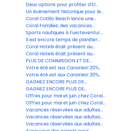
la nature
Cotillo avec 10 % de réduction
Deux options pour profiter d'El
Cotillo avec 10 % de réduction
Un événement historique pour le
football féminin dans les îles
Coral Cotillo Beach lance une
Canarie.
promotion spéciale avec des
Coral Families: des vacances
réductions allant jusqu'à 15%.
conçues pour profiter en famille à
Sports nautiques à Fuerteventura:
Tenerife.
découvrez El Cotillo
Il est encore temps de planifier
l'été de vos clients au meilleur prix.
Coral Hotels était présent au
☀️
Salon des Vacances de El Corte
Coral Hotels était présent au
Inglés à Grande Canarie.
Salon des Vacances de El Corte
PLUS DE COMMISSION ET DE
Inglés à Grande Canarie.
RÉDUCTIONS AVEC CORAL HOTELS
Votre été est aux Canaries! 20%
EN CE MOIS DE MAI ET JUIN!
exclusifs pour garantir vos ventes.
Votre été est aux Canaries! 20%
exclusifs pour garantir vos ventes.
GAGNEZ ENCORE PLUS DE
COMMISSIONS AVEC CORAL
GAGNEZ ENCORE PLUS DE
HOTELS EN MAI ET JUIN!
COMMISSIONS AVEC CORAL
Offres pour mai et juin chez Coral
HOTELS EN MAI ET JUIN!
Hotels, avec 10 % de réduction
Offres pour mai et juin chez Coral
Hotels, avec 10 % de réduction
Vacances réservées aux adultes
dans le sud de Tenerife.
Vacances réservées aux adultes
dans le sud de Tenerife.
Vacances réservées aux adultes
dans le sud de Tenerife.
Avez-vous des projets pour