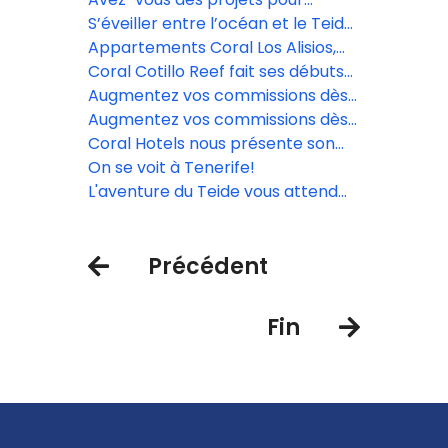
Pâques? Venez découvrir le
S’éveiller entre l’océan et le Teide:
printemps des Canaries
une expérience inoubliable à Coral
Appartements Coral Los Alisios,
Villas La Quinta
une valeur sûre pour tout type de
Coral Cotillo Reef fait ses débuts
voyageurs.
en tant que nouvelle proposition
Augmentez vos commissions dès
exclusive à Fuerteventura.
maintenant avec Coral Hotels!
Augmentez vos commissions dès
maintenant avec Coral Hotels!
Coral Hotels nous présente son
nouvel hôtel à Fuerteventura: le
On se voit à Tenerife!
Coral Cotillo Reef
L'aventure du Teide vous attend
avec des paysages magnifiques.
Précédent
Fin