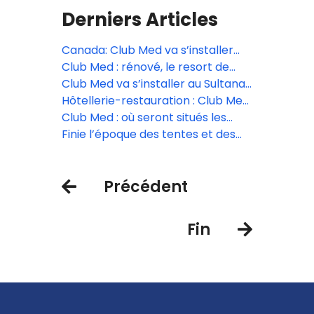
Derniers Articles
Canada: Club Med va s’installer
sur les pentes du Mont-Tremblant
Club Med : rénové, le resort de
Vittel Ermitage rouvre ses portes
Club Med va s’installer au Sultanat
d’Oman
Hôtellerie-restauration : Club Med
recrute
Club Med : où seront situés les
nouveaux resorts ?
Finie l’époque des tentes et des
cases pour le Club Med.
Précédent
Fin