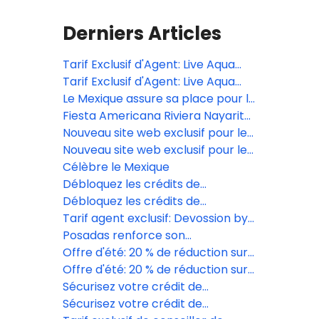
Derniers Articles
Tarif Exclusif d'Agent: Live Aqua
San Miguel de Allende
Tarif Exclusif d'Agent: Live Aqua
San Miguel de Allende
Le Mexique assure sa place pour la
grande finale du Bocuse d’Or 2027
Fiesta Americana Riviera Nayarit
présente le nouveau design de
Nouveau site web exclusif pour les
son restaurant EFISIA
agents de voyages à Posadas
Nouveau site web exclusif pour les
agents de voyages à Posadas
Célèbre le Mexique
Débloquez les crédits de
complexe du Grand Fiesta
Débloquez les crédits de
Americana Los Cabos
complexe du Grand Fiesta
Tarif agent exclusif: Devossion by
Americana Los Cabos
Live Aqua
Posadas renforce son
engagement social avec la
Offre d'été: 20 % de réduction sur
formation de 189 jeunes au
les formules vacances de la Fiesta
Offre d'été: 20 % de réduction sur
Mexique
Americana Travelty Collection
les formules vacances de la Fiesta
Sécurisez votre crédit de
Americana Travelty Collection
villégiature au Grand Fiesta
Sécurisez votre crédit de