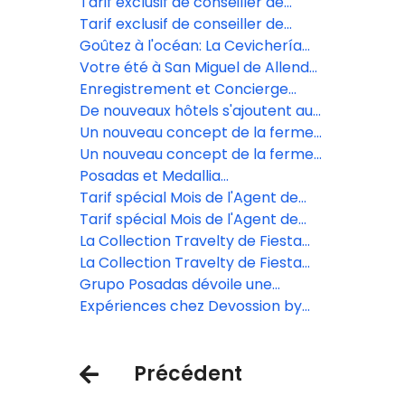
Americana Los Cabos
villégiature au Grand Fiesta
Tarif exclusif de conseiller de
Americana Los Cabos
voyage au Live Aqua San Miguel de
Tarif exclusif de conseiller de
Allende
voyage au Live Aqua San Miguel de
Goûtez à l'océan: La Cevichería
Allende
ouvre ses portes au Fiesta
Votre été à San Miguel de Allende
Americana Riviera Nayarit
commence ici!
Enregistrement et Concierge
Digital propulsé par Agentforce
De nouveaux hôtels s'ajoutent au
portefeuille de Posadas
Un nouveau concept de la ferme
à la table prend vie à Grand Fiesta
Un nouveau concept de la ferme
Americana Los Cabos.
à la table prend vie à Grand Fiesta
Posadas et Medallia
Americana Los Cabos.
révolutionnent l'expérience client
Tarif spécial Mois de l'Agent de
grâce à l'écoute en temps réel
Tarif spécial Mois de l'Agent de
Voyages Grupo Posadas
La Collection Travelty de Fiesta
Voyages Grupo Posadas
Americana de Posadas lance une
La Collection Travelty de Fiesta
nouvelle plateforme de
Americana de Posadas lance une
Grupo Posadas dévoile une
réservation pour les conseillers en
nouvelle plateforme de
expansion de luxe majeure avec
Expériences chez Devossion by
voyages.
réservation pour les conseillers en
cinq nouveaux complexes
Live Aqua
voyages.
hôteliers et un investissement de
Précédent
15 milliards de dollars.