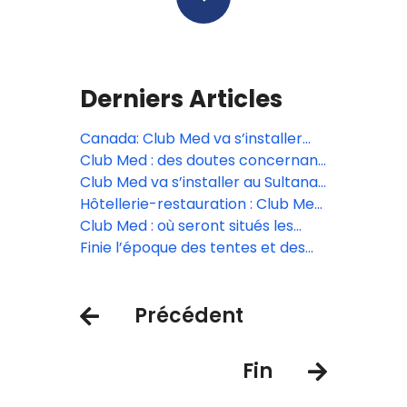
Derniers Articles
Canada: Club Med va s’installer
sur les pentes du Mont-Tremblant
Club Med : des doutes concernant
les intentions de Fosun
Club Med va s’installer au Sultanat
d’Oman
Hôtellerie-restauration : Club Med
recrute
Club Med : où seront situés les
nouveaux resorts ?
Finie l’époque des tentes et des
cases pour le Club Med.
Précédent
Fin