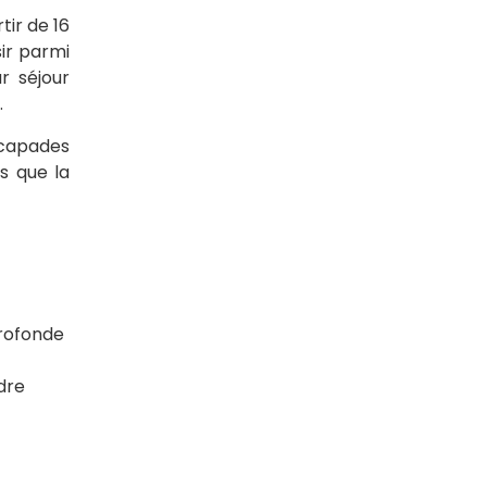
tir de 16
sir parmi
r séjour
.
scapades
s que la
profonde
dre