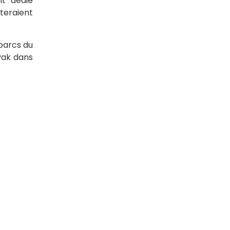
nt dédié
iteraient
-parcs du
ayak dans