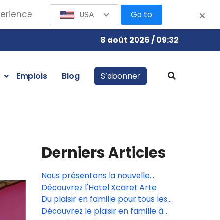
perience
USA
Go to
8 août 2026 / 09:32
Emplois
Blog
S’abonner
Derniers Articles
Nous présentons la nouvelle
expérience de spa familial de
Découvrez l'Hotel Xcaret Arte
l'Hôtel Xcaret México.
Du plaisir en famille pour tous les
âges à l'Hôtel Xcaret México
Découvrez le plaisir en famille à