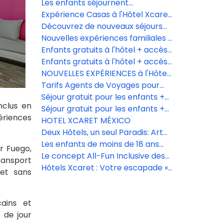
Casa Viento.
Les enfants séjournent
GRATUITEMENT à l'Hôtel Xcaret
Expérience Casas à l'Hôtel Xcaret
México!
México – Familles, Enfants et
Découvrez de nouveaux séjours
Adolescents
en famille à l'Hôtel Xcaret México
Nouvelles expériences familiales à
l'Hôtel Xcaret México.
Enfants gratuits à l'hôtel + accès
illimité aux Parques Xcaret
Enfants gratuits à l'hôtel + accès
illimité aux Parques Xcaret
NOUVELLES EXPÉRIENCES à l'Hôtel
Xcaret México
Tarifs Agents de Voyages pour
l'Hôtel Xcaret México, l'Hôtel
Séjour gratuit pour les enfants +
nclus en
Xcaret Arte et La Casa de la Playa
entrée illimitée aux parcs Xcaret
Séjour gratuit pour les enfants +
ériences
entrée illimitée aux parcs Xcaret
HOTEL XCARET MÉXICO
Deux Hôtels, un seul Paradis: Art
de Vivre et Élégance sur la Plage
Les enfants de moins de 18 ans
r Fuego,
séjournent gratuitement
Le concept All-Fun Inclusive des
ransport
Hôtels Xcaret
Hôtels Xcaret : Votre escapade «
 et sans
All-Fun » commence ici.
ains et
 de jour