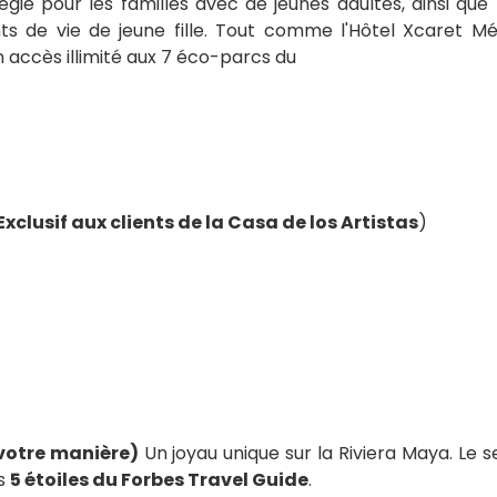
égié pour les familles avec de jeunes adultes, ainsi que
 de vie de jeune fille. Tout comme l'Hôtel Xcaret Méx
un accès illimité aux 7 éco-parcs du
Exclusif aux clients de la Casa de los Artistas
)
 votre manière)
Un joyau unique sur la Riviera Maya. Le s
es
5 étoiles du Forbes Travel Guide
.