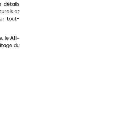
 détails
urels et
our tout-
e, le
All-
itage du