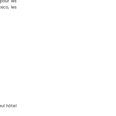
 pour les
ico, les
eul hôtel