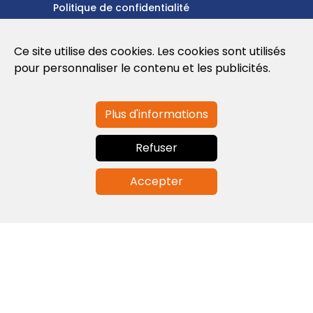
Politique de confidentialité
Politique en matière de cookies
Ce site utilise des cookies. Les cookies sont utilisés
Conditions d'utilisation
pour personnaliser le contenu et les publicités.
Plus d'informations
Contactez-nous
Refuser
info@globalagents.net
Accepter
Contactez-nous
Actualités
Emplois
Newsletters
© 2026 Developed with
ULANDU