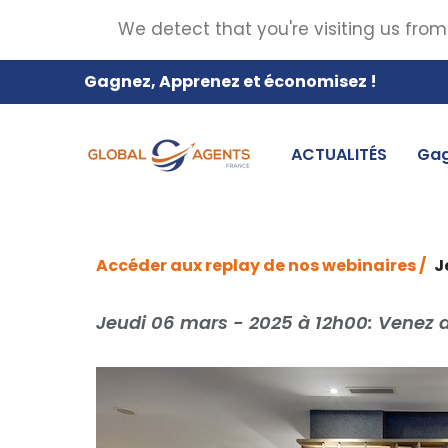
We detect that you're visiting us from
Gagnez, Apprenez et économisez !
ACTUALITÉS
Gag
Accéder aux replay de nos webinaires /
J
Jeudi 06 mars - 2025 à 12h00: Venez dé