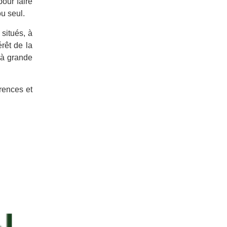
our faire
ou seul.
 situés, à
rêt de la
n à grande
rences et