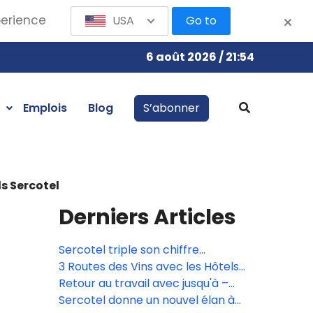
perience
USA
Go to
6 août 2026 / 21:54
Emplois
Blog
S’abonner
ls Sercotel
Derniers Articles
Sercotel triple son chiffre
d'affaires en trois ans pour
3 Routes des Vins avec les Hôtels
atteindre 150 millions d'euros et
Sercotel
Retour au travail avec jusqu'à –
prévoit d'atteindre 180 millions
15% de réduction
Sercotel donne un nouvel élan à