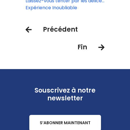
La Gomera à partir de 55€.
Laissez-vous tenter par les délices
culinaires de l'Hôtel Jardín Tecina
Expérience Inoubliable
Précédent
Fin
Souscrivez à notre
newsletter
S’ABONNER MAINTENANT