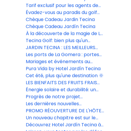
Tecina à La Gomera ! 🎄✨"
Tarif exclusif pour les agents de
voyages comme vous.
Évadez-vous au paradis du golf
cet hiver avec ces promotions.
Chèque Cadeau Jardin Tecina
Chèque Cadeau Jardín Tecina
À la découverte de la magie de La
Gomera en famille:
Tecina Golf: bien plus qu'un
parcours de golf
JARDIN TECINA : LES MEILLEURS
ENDROITS POUR FAIRE DU
Les ports de La Gomera : portes
SNORKELING À LA GOMERA
d'entrée vers une île unique
Mariages et événements au
Jardín Tecina La Gomera
Pura Vida by Hotel Jardín Tecina
Cet été, plus qu'une destination 🌞
LES BIENFAITS DES FRUITS FRAIS
DANS VOTRE ALIMENTATION :
Énergie solaire et durabilité: un
NATURELS, SAINS ET DURABLES
engagement pour
Progrès de notre projet
l'environnement à La Gomera
d'innovation
Les dernières nouvelles
concernant le projet d'innovation
PROMO RÉOUVERTURE DE L'HÔTEL
de l'hôtel Jardín Tecina.
JARDÍN TECINA
Un nouveau chapitre est sur le
point de commencer
Découvrez Hotel Jardín Tecina à