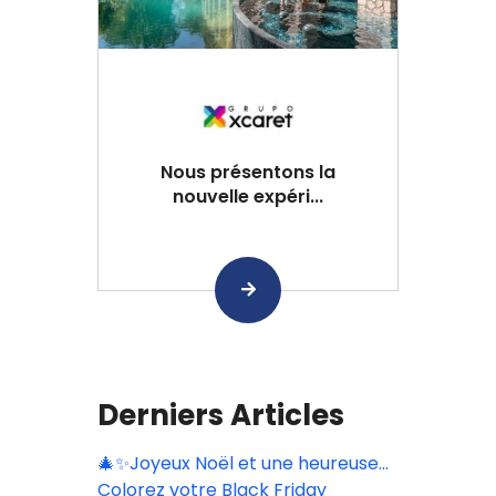
Nous présentons la
nouvelle expéri...
Derniers Articles
🎄✨Joyeux Noël et une heureuse
année 2026 depuis l'Hôtel Jardín
Colorez votre Black Friday