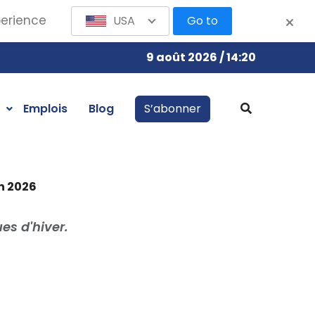
perience
USA
Go to
9 août 2026 / 14:20
Emplois
Blog
S’abonner
n 2026
es d'hiver.