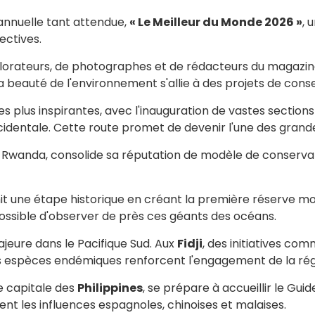
annuelle tant attendue,
« Le Meilleur du Monde 2026 »
, 
ectives.
explorateurs, de photographes et de rédacteurs du magazi
la beauté de l'environnement s'allie à des projets de cons
es plus inspirantes, avec l'inauguration de vastes section
occidentale. Cette route promet de devenir l'une des gran
u Rwanda, consolide sa réputation de modèle de conservat
it une étape historique en créant la première réserve mo
possible d'observer de près ces géants des océans.
jeure dans le Pacifique Sud. Aux
Fidji
, des initiatives com
es espèces endémiques renforcent l'engagement de la rég
te capitale des
Philippines
, se prépare à accueillir le Gui
t les influences espagnoles, chinoises et malaises.