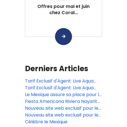
Offres pour mai et juin
chez Coral...
Derniers Articles
Tarif Exclusif d'Agent: Live Aqua
San Miguel de Allende
Tarif Exclusif d'Agent: Live Aqua
San Miguel de Allende
Le Mexique assure sa place pour la
grande finale du Bocuse d’Or 2027
Fiesta Americana Riviera Nayarit
présente le nouveau design de
Nouveau site web exclusif pour les
son restaurant EFISIA
agents de voyages à Posadas
Nouveau site web exclusif pour les
agents de voyages à Posadas
Célèbre le Mexique