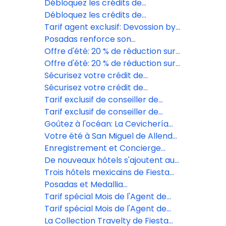
Débloquez les crédits de
complexe du Grand Fiesta
Débloquez les crédits de
Americana Los Cabos
complexe du Grand Fiesta
Tarif agent exclusif: Devossion by
Americana Los Cabos
Live Aqua
Posadas renforce son
engagement social avec la
Offre d'été: 20 % de réduction sur
formation de 189 jeunes au
les formules vacances de la Fiesta
Offre d'été: 20 % de réduction sur
Mexique
Americana Travelty Collection
les formules vacances de la Fiesta
Sécurisez votre crédit de
Americana Travelty Collection
villégiature au Grand Fiesta
Sécurisez votre crédit de
Americana Los Cabos
villégiature au Grand Fiesta
Tarif exclusif de conseiller de
Americana Los Cabos
voyage au Live Aqua San Miguel de
Tarif exclusif de conseiller de
Allende
voyage au Live Aqua San Miguel de
Goûtez à l'océan: La Cevichería
Allende
ouvre ses portes au Fiesta
Votre été à San Miguel de Allende
Americana Riviera Nayarit
commence ici!
Enregistrement et Concierge
Digital propulsé par Agentforce
De nouveaux hôtels s'ajoutent au
portefeuille de Posadas
Trois hôtels mexicains de Fiesta
Americana Travelty pourront
Posadas et Medallia
désormais arborer la distinction
révolutionnent l'expérience client
Tarif spécial Mois de l'Agent de
Clef Verte.
grâce à l'écoute en temps réel
Tarif spécial Mois de l'Agent de
Voyages Grupo Posadas
La Collection Travelty de Fiesta
Voyages Grupo Posadas