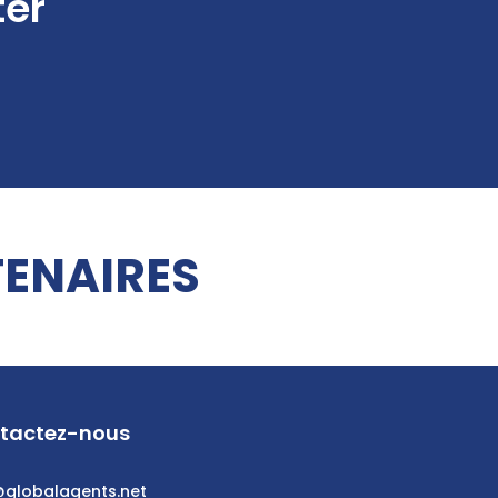
ter
ENAIRES
tactez-nous
@globalagents.net