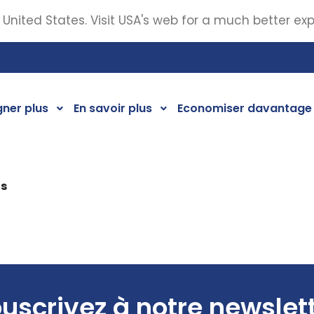
 United States. Visit USA's web for a much better ex
ner plus
En savoir plus
Economiser davantage
ds
uscrivez à notre newslet