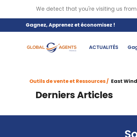
We detect that you're visiting us from
Gagnez, Apprenez et économisez !
ACTUALITÉS
Gag
Outils de vente et Ressources /
East Win
Derniers Articles
So