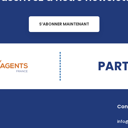
S’ABONNER MAINTENANT
PART
Con
info