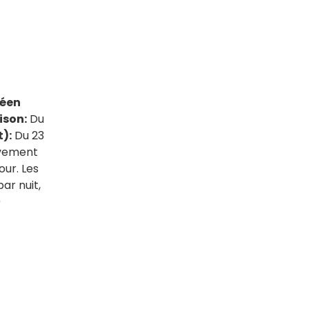
péen
ison:
Du
):
Du 23
ivement
our. Les
ar nuit,
0