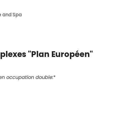
ve and Spa
mplexes "Plan Européen"
 en occupation double:
*