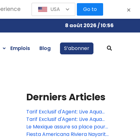
perience
USA
Go to
8 août 2026 / 10:56
Emplois
Blog
S’abonner
Derniers Articles
Tarif Exclusif d'Agent: Live Aqua
San Miguel de Allende
Tarif Exclusif d'Agent: Live Aqua
San Miguel de Allende
Le Mexique assure sa place pour
la grande finale du Bocuse d’Or
Fiesta Americana Riviera Nayarit