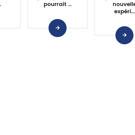
.
pourrait ...
nouvell
expéri...