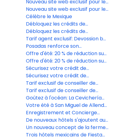
2027
présente le nouveau design de
Nouveau site web exclusif pour les
son restaurant EFISIA
agents de voyages à Posadas
Nouveau site web exclusif pour les
agents de voyages à Posadas
Célèbre le Mexique
Débloquez les crédits de
complexe du Grand Fiesta
Débloquez les crédits de
Americana Los Cabos
complexe du Grand Fiesta
Tarif agent exclusif: Devossion by
Americana Los Cabos
Live Aqua
Posadas renforce son
engagement social avec la
Offre d'été: 20 % de réduction sur
formation de 189 jeunes au
les formules vacances de la
Offre d'été: 20 % de réduction sur
Mexique
Fiesta Americana Travelty
les formules vacances de la
Sécurisez votre crédit de
Collection
Fiesta Americana Travelty
villégiature au Grand Fiesta
Sécurisez votre crédit de
Collection
Americana Los Cabos
villégiature au Grand Fiesta
Tarif exclusif de conseiller de
Americana Los Cabos
voyage au Live Aqua San Miguel
Tarif exclusif de conseiller de
de Allende
voyage au Live Aqua San Miguel
Goûtez à l'océan: La Cevichería
de Allende
ouvre ses portes au Fiesta
Votre été à San Miguel de Allende
Americana Riviera Nayarit
commence ici!
Enregistrement et Concierge
Digital propulsé par Agentforce
De nouveaux hôtels s'ajoutent au
portefeuille de Posadas
Un nouveau concept de la ferme
à la table prend vie à Grand
Trois hôtels mexicains de Fiesta