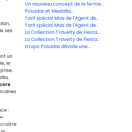
Fiesta Americana Los Cabos.
Americana Travelty pourront
Un nouveau concept de la ferme
désormais arborer la distinction
à la table prend vie à Grand
Posadas et Medallia
Clef Verte.
Fiesta Americana Los Cabos.
révolutionnent l'expérience client
Tarif spécial Mois de l'Agent de
plan,
grâce à l'écoute en temps réel
Tarif spécial Mois de l'Agent de
Voyages Grupo Posadas
de ses
La Collection Travelty de Fiesta
Voyages Grupo Posadas
Americana de Posadas lance une
La Collection Travelty de Fiesta
nouvelle plateforme de
Americana de Posadas lance une
Grupo Posadas dévoile une
réservation pour les conseillers
nouvelle plateforme de
expansion de luxe majeure avec
ant un
en voyages.
réservation pour les conseillers
cinq nouveaux complexes
e, le
en voyages.
hôteliers et un investissement de
prise,
15 milliards de dollars.
lia,
core
icaines
ce :
e-
 croître
 un