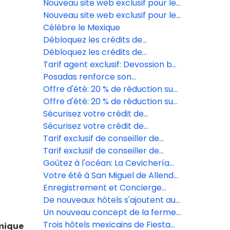
2027
présente le nouveau design de
Nouveau site web exclusif pour les
son restaurant EFISIA
agents de voyages à Posadas
Nouveau site web exclusif pour les
agents de voyages à Posadas
Célèbre le Mexique
Débloquez les crédits de
complexe du Grand Fiesta
Débloquez les crédits de
Americana Los Cabos
complexe du Grand Fiesta
Tarif agent exclusif: Devossion by
Americana Los Cabos
Live Aqua
Posadas renforce son
engagement social avec la
Offre d'été: 20 % de réduction sur
formation de 189 jeunes au
les formules vacances de la
Offre d'été: 20 % de réduction sur
Mexique
Fiesta Americana Travelty
les formules vacances de la
Sécurisez votre crédit de
Collection
Fiesta Americana Travelty
villégiature au Grand Fiesta
Sécurisez votre crédit de
Collection
Americana Los Cabos
villégiature au Grand Fiesta
Tarif exclusif de conseiller de
Americana Los Cabos
voyage au Live Aqua San Miguel
Tarif exclusif de conseiller de
de Allende
voyage au Live Aqua San Miguel
Goûtez à l'océan: La Cevichería
de Allende
ouvre ses portes au Fiesta
Votre été à San Miguel de Allende
Americana Riviera Nayarit
commence ici!
Enregistrement et Concierge
Digital propulsé par Agentforce
De nouveaux hôtels s'ajoutent au
portefeuille de Posadas
Un nouveau concept de la ferme
à la table prend vie à Grand
Trois hôtels mexicains de Fiesta
amique