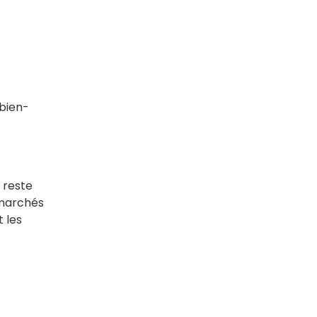
 bien-
 reste
 marchés
t les