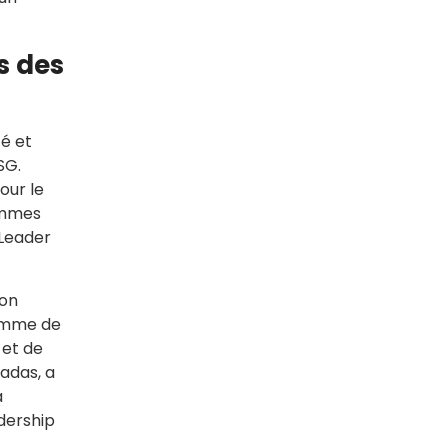
s des
té et
SG.
our le
ammes
 Leader
son
amme de
 et de
adas, a
a
dership