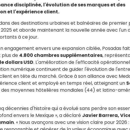
ance disciplinée, l'évolution de ses marques et des
n et l'expérience client.
dans des destinations urbaines et balnéaires de premier 
 2025 et aborde maintenant la nouvelle année avec l'un 
rtants à ce jour.
 un engagement envers une expansion ciblée, Posadas fait
 plus de
4.800 chambres supplémentaires
, représent
de dollars USD
. L'amélioration de l'efficacité opérationnell
on numérique continuent de guider l'évolution de l'entre
client en tête du marché. Grâce à son alliance avec Medal
érience client et employé en temps réel, atteignant un
S
s des moyennes hôtelières mondiales (44) et latino-amér
nq décennies d'histoire qui a évolué sans perdre son essen
fond envers le Mexique », a déclaré
Javier Barrera, Vic
Humain
. « Nous avançons avec une vision claire pour 2026 :
e responsable et générer de la valeur économique avec