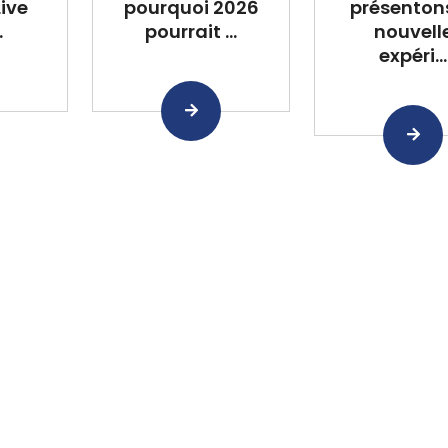
Live
pourquoi 2026
présentons
.
pourrait ...
nouvell
expéri...