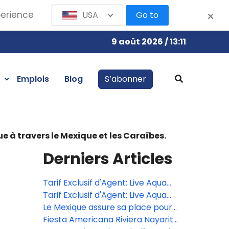
perience
USA
Go to
9 août 2026 / 13:11
Emplois
Blog
S’abonner
 à travers le Mexique et les Caraïbes.
Derniers Articles
Tarif Exclusif d'Agent: Live Aqua
San Miguel de Allende
Tarif Exclusif d'Agent: Live Aqua
San Miguel de Allende
Le Mexique assure sa place pour
la grande finale du Bocuse d’Or
Fiesta Americana Riviera Nayarit