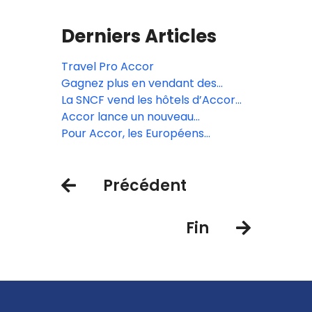
Derniers Articles
Travel Pro Accor
Gagnez plus en vendant des
propriétés Accor
La SNCF vend les hôtels d’Accor
mais plus les taxis et VTC
Accor lance un nouveau
programme de fidélité pour les
Pour Accor, les Européens
agents de voyage
s’adapteront à l’inflation pour
voyager en 2024
Précédent
Fin