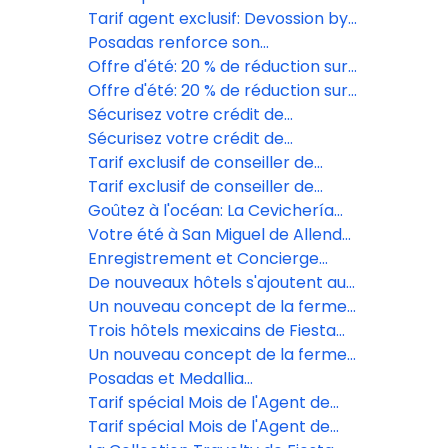
Americana Los Cabos
complexe du Grand Fiesta
Tarif agent exclusif: Devossion by
Americana Los Cabos
Live Aqua
Posadas renforce son
engagement social avec la
Offre d'été: 20 % de réduction sur
formation de 189 jeunes au
les formules vacances de la Fiesta
Offre d'été: 20 % de réduction sur
Mexique
Americana Travelty Collection
les formules vacances de la Fiesta
Sécurisez votre crédit de
Americana Travelty Collection
villégiature au Grand Fiesta
Sécurisez votre crédit de
Americana Los Cabos
villégiature au Grand Fiesta
Tarif exclusif de conseiller de
Americana Los Cabos
voyage au Live Aqua San Miguel de
Tarif exclusif de conseiller de
Allende
voyage au Live Aqua San Miguel de
Goûtez à l'océan: La Cevichería
Allende
ouvre ses portes au Fiesta
Votre été à San Miguel de Allende
Americana Riviera Nayarit
commence ici!
Enregistrement et Concierge
Digital propulsé par Agentforce
De nouveaux hôtels s'ajoutent au
portefeuille de Posadas
Un nouveau concept de la ferme
à la table prend vie à Grand Fiesta
Trois hôtels mexicains de Fiesta
Americana Los Cabos.
Americana Travelty pourront
Un nouveau concept de la ferme
désormais arborer la distinction
à la table prend vie à Grand Fiesta
Posadas et Medallia
Clef Verte.
Americana Los Cabos.
révolutionnent l'expérience client
Tarif spécial Mois de l'Agent de
grâce à l'écoute en temps réel
Tarif spécial Mois de l'Agent de
Voyages Grupo Posadas