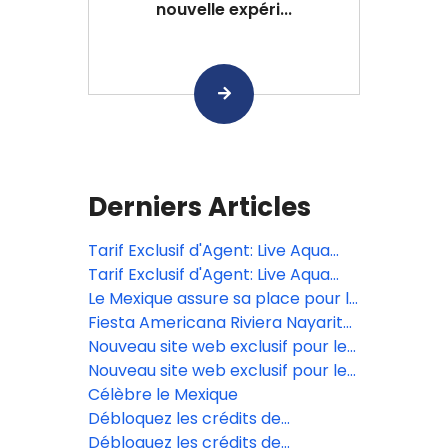
nouvelle expéri...
Derniers Articles
Tarif Exclusif d'Agent: Live Aqua
San Miguel de Allende
Tarif Exclusif d'Agent: Live Aqua
San Miguel de Allende
Le Mexique assure sa place pour la
grande finale du Bocuse d’Or 2027
Fiesta Americana Riviera Nayarit
présente le nouveau design de
Nouveau site web exclusif pour les
son restaurant EFISIA
agents de voyages à Posadas
Nouveau site web exclusif pour les
agents de voyages à Posadas
Célèbre le Mexique
Débloquez les crédits de
complexe du Grand Fiesta
Débloquez les crédits de